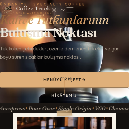
ÜMRANIYE · SPECIALTY COFFEE
Coffee Truck
TR
SPECIALTY COFFEE
Kahve Tutkunlarının
Buluşma Noktası
Tek köken çekirdekler, özenle demlenen filtreler ve gün
boyu süren sıcak bir buluşma noktası.
KAYDIR
MENÜYÜ KEŞFET
HIKÂYEMIZ
ropress
Pour Over
Single Origin
V60
Chemex