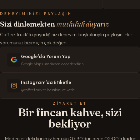
DENEYIMINIZI PAYLAŞIN
Sizi dinlemekten
mutluluk duyarız
Coffee Truck'ta yaşadığınız deneyimi başkalarıyla paylaşın. Her
yorumunuz bizim için çok değerli.
Google'da Yorum Yap
Google Maps üzerinden değerlendirin
Instagram'da Etiketle
@coffeetruck.tr hesabını etiketle
ZIYARET ET
Bir fincan kahve, sizi
bekliyor
Madenler'deki kapımız her gün 07:30'dan gece 02:00'a kadar