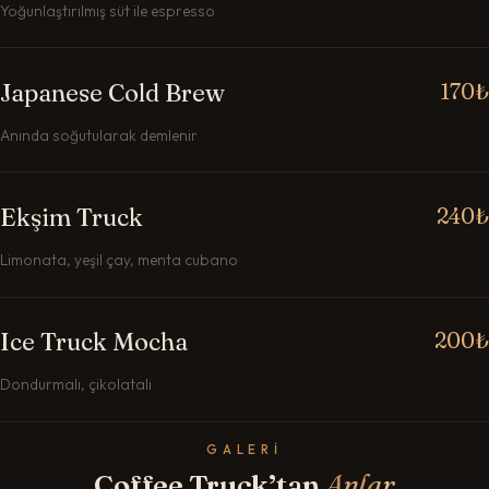
Yoğunlaştırılmış süt ile espresso
Japanese Cold Brew
170₺
Anında soğutularak demlenir
Ekşim Truck
240₺
Limonata, yeşil çay, menta cubano
Ice Truck Mocha
200₺
Dondurmalı, çikolatalı
GALERI
Coffee Truck’tan
Anlar