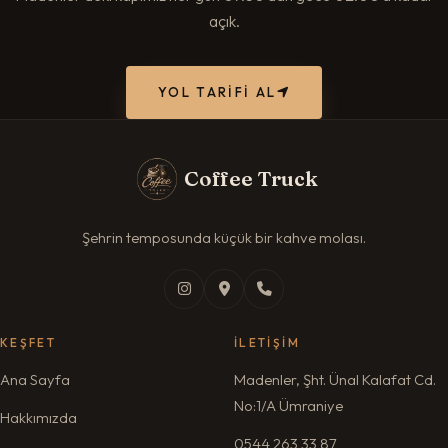
açık.
YOL TARIFI AL
Coffee Truck
Şehrin temposunda küçük bir kahve molası.
KEŞFET
İLETIŞIM
Ana Sayfa
Madenler, Şht. Ünal Kalafat Cd.
No:1/A Ümraniye
Hakkımızda
0544 263 33 87