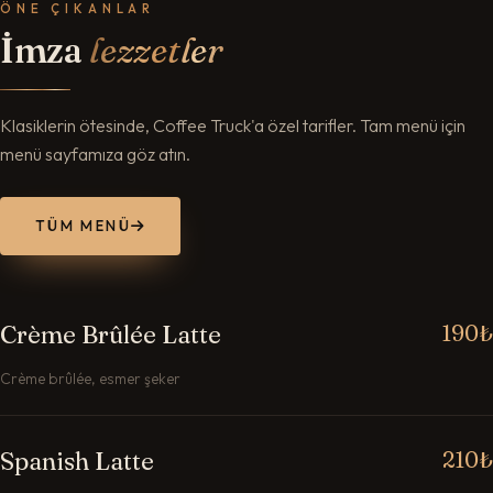
ÖNE ÇIKANLAR
İmza
lezzetler
Klasiklerin ötesinde, Coffee Truck'a özel tarifler. Tam menü için
menü sayfamıza göz atın.
TÜM MENÜ
Crème Brûlée Latte
190₺
Crème brûlée, esmer şeker
Spanish Latte
210₺